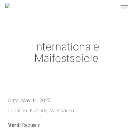
Men
Skip
to
main
content
Internationale
Maifestspiele
Date:
May 14, 2025
Location:
Kurhaus, Wiesbaden
Verdi
Requiem