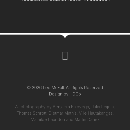
© 2026 Leo McFall. All Rights Reserved
Design by
HDCo
All photography by Benjamin Ealovega, Julia Leijola,
Thomas Schrott, Dietmar Mathis, Ville Hautakangas,
Mathilde Lauridon and Martin Danek