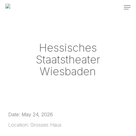
Men
Skip
to
main
content
Hessisches
Staatstheater
Wiesbaden
Date:
May 24, 2026
Location:
Grosses Haus